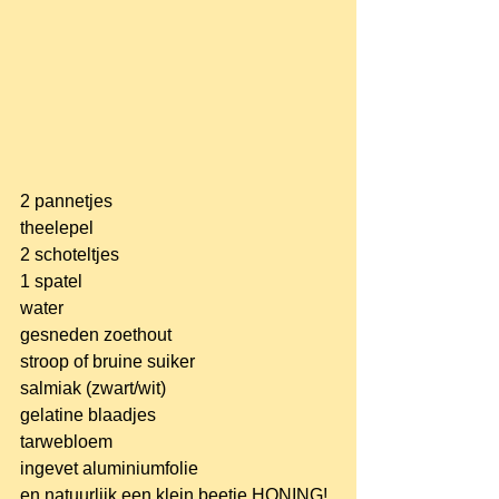
2 pannetjes
theelepel
2 schoteltjes
1 spatel
water
gesneden zoethout
stroop of bruine suiker
salmiak (zwart/wit)
gelatine blaadjes
tarwebloem
ingevet aluminiumfolie
en natuurlijk een klein beetje HONING!