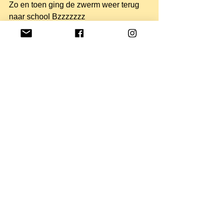
Zo en toen ging de zwerm weer terug 
naar school Bzzzzzzz
#bijenkastopschool
#vrijeschool
#bijenperiode
#2eklas
#bloemetjesenbijtjes
#dropjesmakenmethoning
Opmerkingen
Plaats een opmerking...
Archief
augustus 2020
(3)
3 posts