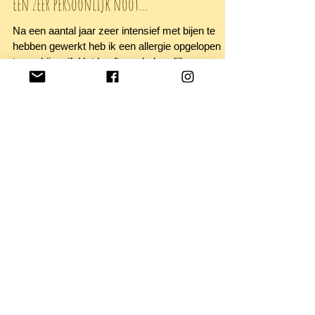
Een zeer persoonlijk noot...
Na een aantal jaar zeer intensief met bijen te
hebben gewerkt heb ik een allergie opgelopen
tegen bijengif. Het heeft een behoorlijk...
archief
augustus 2020
(3)
3 posts
juli 2020
(1)
1 post
juni 2020
(1)
1 post
april 2020
(1)
1 post
augustus 2018
(2)
2 posts