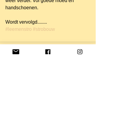
weer verder. Vol goede moed en 
handschoenen.
Wordt vervolgd........
#leemenstro
#strobouw
Opmerkingen
Plaats een opmerking...
Archief
augustus 2020
(3)
3 posts
juli 2020
(1)
1 post
juni 2020
(1)
1 post