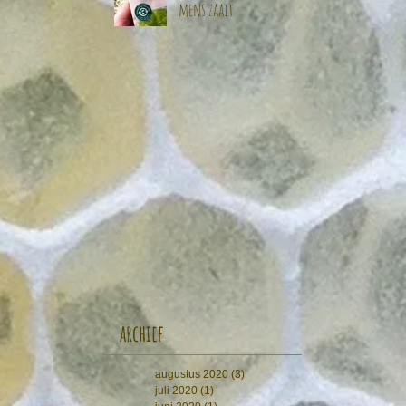
mens zaait
archief
augustus 2020
(3)
3 posts
juli 2020
(1)
1 post