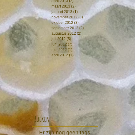
april 2013
(2)
2 posts
maart 2013
(2)
2 posts
januari 2013
(1)
1 post
november 2012
(3)
3 posts
oktober 2012
(3)
3 posts
september 2012
(2)
2 posts
augustus 2012
(2)
2 posts
juli 2012
(5)
5 posts
juni 2012
(7)
7 posts
mei 2012
(1)
1 post
april 2012
(1)
1 post
Zoeken
Er zijn nog geen tags.