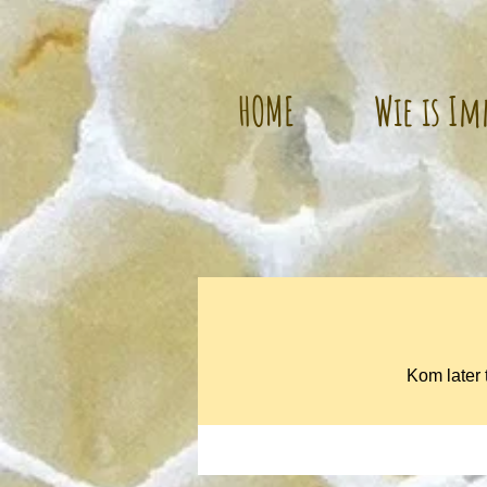
HOME
Wie is I
Kom later 