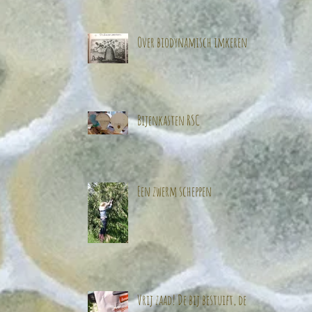
Over biodynamisch imkeren
Bijenkasten RSC
Een zwerm scheppen
Vrij zaad! De bij bestuift, de