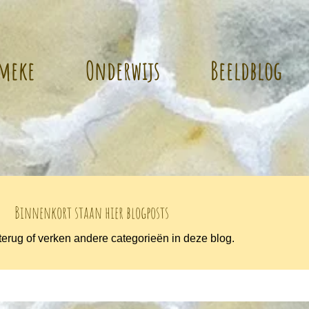
mmeke
Onderwijs
Beeldblog
Binnenkort staan hier blogposts
terug of verken andere categorieën in deze blog.