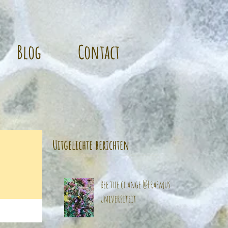
Blog
Contact
Uitgelichte berichten
Bee the change @Erasmus
Universiteit