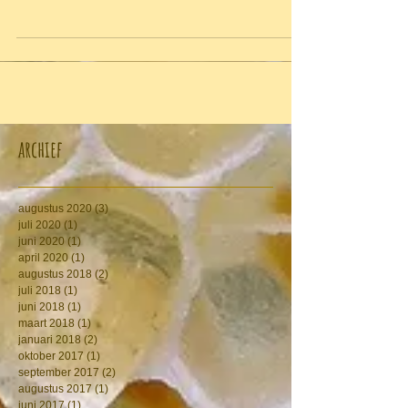
verhongerde darren voor de kast en heel soms
zien we er nog een naar binnen gaan. En er
wordt heel...
archief
augustus 2020
(3)
3 posts
juli 2020
(1)
1 post
juni 2020
(1)
1 post
april 2020
(1)
1 post
augustus 2018
(2)
2 posts
juli 2018
(1)
1 post
juni 2018
(1)
1 post
maart 2018
(1)
1 post
januari 2018
(2)
2 posts
oktober 2017
(1)
1 post