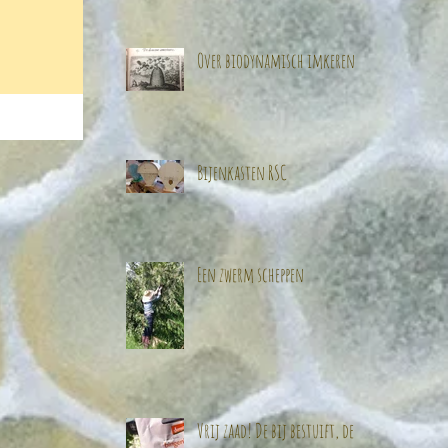
Over biodynamisch imkeren
Bijenkasten RSC
Een zwerm scheppen
Vrij zaad! De bij bestuift, de