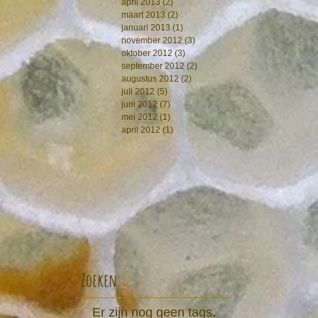
april 2013
(2)
2 posts
maart 2013
(2)
2 posts
januari 2013
(1)
1 post
november 2012
(3)
3 posts
oktober 2012
(3)
3 posts
september 2012
(2)
2 posts
augustus 2012
(2)
2 posts
juli 2012
(5)
5 posts
juni 2012
(7)
7 posts
mei 2012
(1)
1 post
april 2012
(1)
1 post
Zoeken
Er zijn nog geen tags.