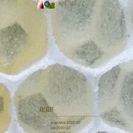
mens zaait
archief
augustus 2020
(3)
3 posts
juli 2020
(1)
1 post