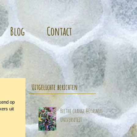
Blog
Contact
Uitgelichte berichten
ekend op
ers uit
Bee the change @Erasmus
Universiteit